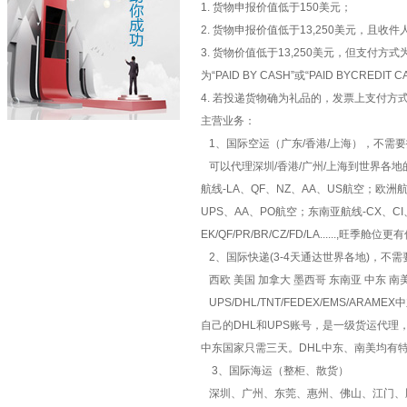
1. 货物申报价值低于150美元；
2. 货物申报价值低于13,250美元，且
3. 货物价值低于13,250美元，但支
为“PAID BY CASH”或“PAID BYCREDIT 
4. 若投递货物确为礼品的，发票上支付方式应
主营业务：
1、国际空运（广东/香港/上海），不需
可以代理深圳/香港/广州/上海到世界各
航线-LA、QF、NZ、AA、US航空；欧洲航
UPS、AA、PO航空；东南亚航线-CX、
EK/QF/PR/BR/CZ/FD/LA.....
2、国际快递(3-4天通达世界各地)，不
西欧 美国 加拿大 墨西哥 东南亚 中东 
UPS/DHL/TNT/FEDEX/EMS/A
自己的DHL和UPS账号，是一级货运代理
中东国家只需三天。DHL中东、南美均有
3、国际海运（整柜、散货）
深圳、广州、东莞、惠州、佛山、江门、顺德