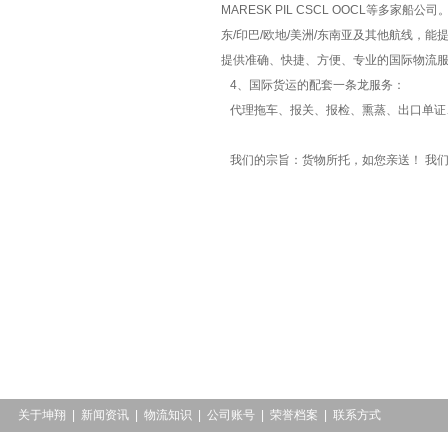
MARESK PIL CSCL OOCL等
东/印巴/欧地/美洲/东南亚及其他航线，能
提供准确、快捷、方便、专业的国际物流
4、国际货运的配套一条龙服务：
代理拖车、报关、报检、熏蒸、出口单证、产
我们的宗旨：货物所托，如您亲送！ 我
关于坤翔
|
新闻资讯
|
物流知识
|
公司账号
|
荣誉档案
|
联系方式