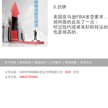
3.仿牌
美国亚马逊FBA发货要求
就间接的反应了一点：
经过纽约或者洛杉矶转运的
也是很高的。
关于坤翔
|
新闻资讯
|
物流知识
|
公司账号
|
荣誉档案
|
联系方式
公司名称：深圳市坤翔国际货运代理有限公司
深圳
-
宝安 -
企业总机：
18923791941