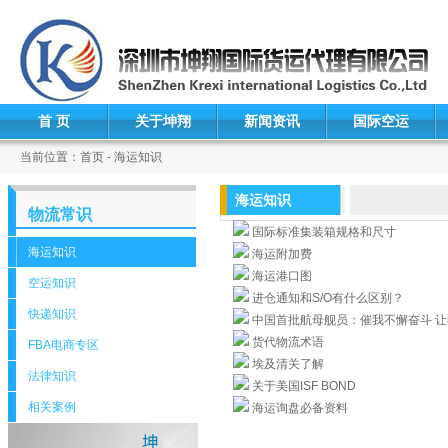
首 页
关于坤翔
新闻资讯
国际空运
当前位置：首页 - 海运知识
海运知识
物流常识
国际标准集装箱规格和尺寸
海运知识
海运附加费
海运港口图
空运知识
进仓通知和S/O有什么区别？
快递知识
中国首批航母舰员：催我不懈奋斗 
货代物流术语
FBA电商专区
埃及清关了解
法律知识
关于美国ISF BOND
相关案例
海运询盘必备资料