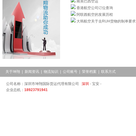
南美巴西空运
香港航空公司订位查询
阿联酋航空的发展历程
大韩航空关于去RUH货物的制单要求
关于坤翔
|
新闻资讯
|
物流知识
|
公司账号
|
荣誉档案
|
联系方式
公司名称：深圳市坤翔国际货运代理有限公司
深圳
-
宝安 -
企业总机：
18923791941