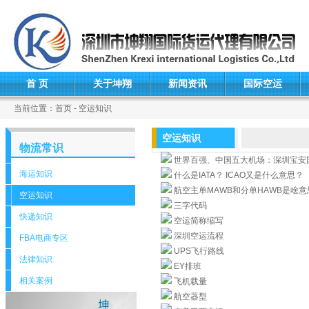
首 页
关于坤翔
新闻资讯
国际空运
当前位置：首页 - 空运知识
空运知识
物流常识
世界百强、中国五大机场：深圳宝安国
海运知识
什么是IATA？ ICAO又是什么意思？
航空主单MAWB和分单HAWB是啥
空运知识
三字代码
快递知识
空运简称缩写
深圳空运流程
FBA电商专区
UPS飞行路线
法律知识
EY排班
相关案例
飞机载量
航空器型